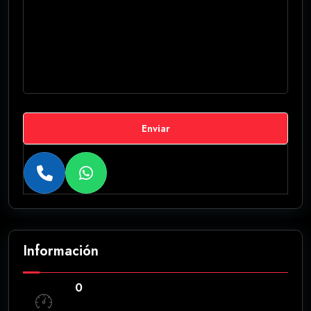
Enviar
Información
0