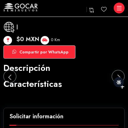
|
$0 MXN
0 Km
Compartir por WhatsApp
Descripción
Características
Solicitar información