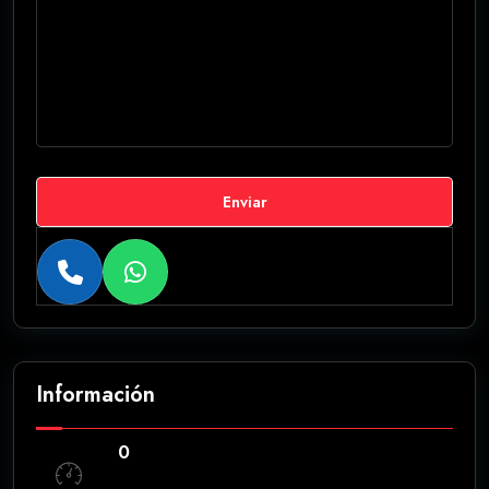
Enviar
Información
0