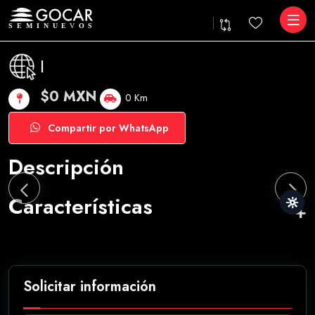
|
$0 MXN
0 Km
Compartir por WhatsApp
Descripción
Características
Solicitar información