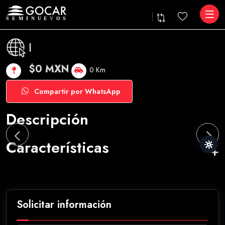
|
$0 MXN
0 Km
Compartir por WhatsApp
Descripción
Características
Solicitar información