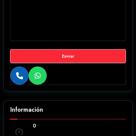
Enviar
Información
0