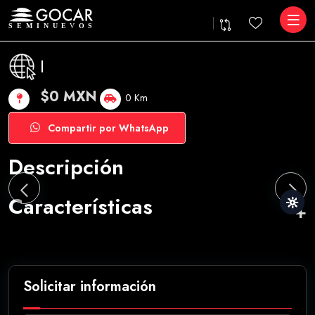
|
$0 MXN
0 Km
Compartir por WhatsApp
Descripción
Características
Solicitar información