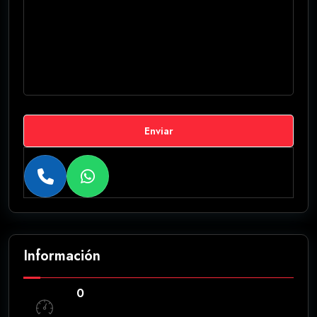
Enviar
Información
0