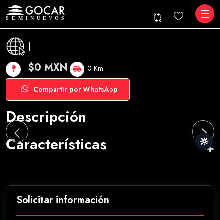
|
$0 MXN
0 Km
Compartir por WhatsApp
Descripción
Características
Solicitar información