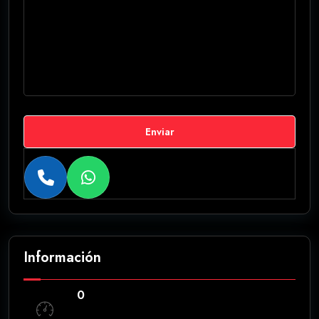
Enviar
Información
0