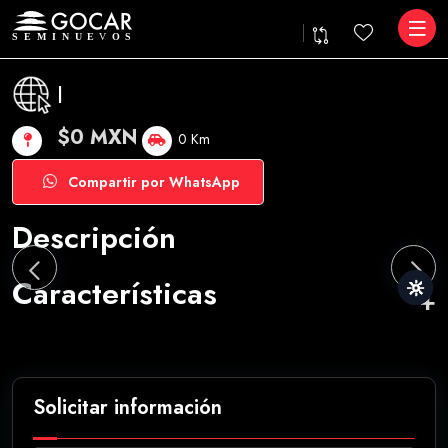
|
$0 MXN
0 Km
Compartir por WhatsApp
Descripción
Características
Solicitar información