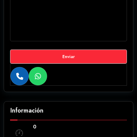
Enviar
Información
0