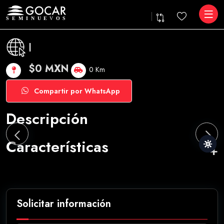
|
$0 MXN
0 Km
Compartir por WhatsApp
Descripción
Características
Solicitar información