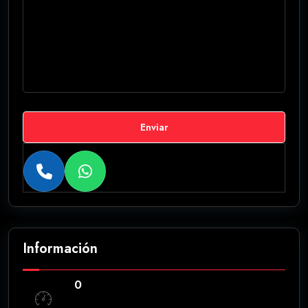
Enviar
Información
0