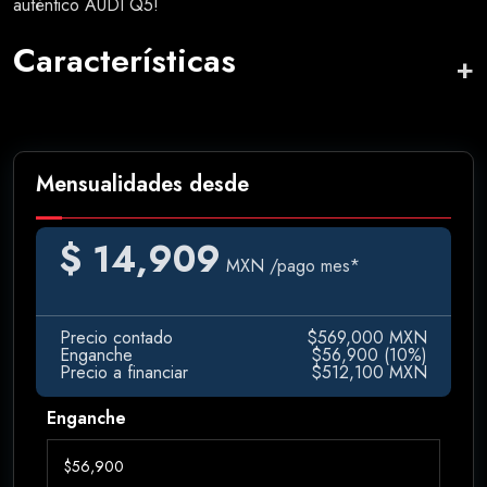
auténtico AUDI Q5!
Características
Mensualidades desde
$ 14,909
MXN
/pago mes*
Precio contado
$569,000 MXN
Enganche
$56,900 (10%)
Precio a financiar
$512,100 MXN
Enganche