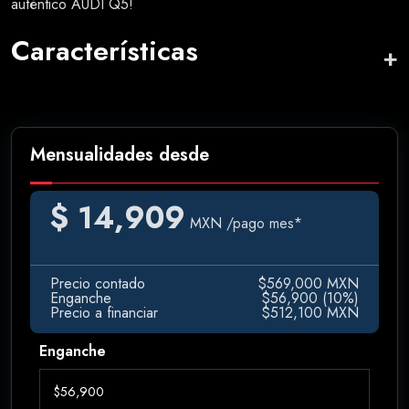
auténtico AUDI Q5!
Características
Mensualidades desde
$ 14,909
MXN
/pago mes*
Precio contado
$569,000 MXN
Enganche
$56,900 (10%)
Precio a financiar
$512,100 MXN
Enganche