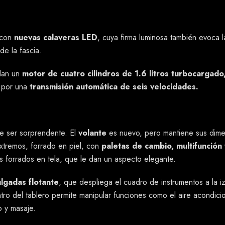
 con
nuevas calaveras LED
, cuya firma luminosa también evoca l
de la fascia.
rdan un
motor de cuatro cilindros de 1.6 litros turbocargado
o por una
transmisión automática de seis velocidades.
de ser sorprendente. El
volante
es nuevo, pero mantiene sus dime
tremos, forrado en piel, con
paletas de cambio, multifunción 
 forrados en tela, que le dan un aspecto elegante.
lgadas flotante
, que despliega el cuadro de instrumentos a la iz
ntro del tablero permite manipular funciones como el aire acondici
o y masaje.