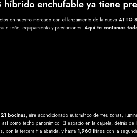
 híbrido enchufable ya tiene pre
ctos en nuestro mercado con el lanzamiento de la nueva
ATTO 
su diseño, equipamiento y prestaciones.
Aquí te contamos todo
argo, 1.99 de ancho y 1.77 de alto, con una distancia entre ejes 
n un prominente frontal angulado, que equipa faros divididos co
o, con las
manijas de apertura de puertas ocultas,
y una parte
leación de 21 pulgadas,
vinculados a un esquema de
suspens
con superficies limpias y materiales de buena calidad a la vista y al 
tos.
Prácticamente todas las amenidades del ATTO 8 se controla
Android Auto inalámbrica.
e
21 bocinas,
aire acondicionado automático de tres zonas, ilumina
co, así como techo panorámico. El espacio en la cajuela, detrás de 
 con la tercera fila abatida, y hasta
1,960 litros
con la segunda