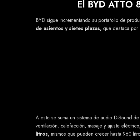
El BYD ATTO 8
BYD sigue incrementando su portafolio de produ
de asientos y sietes plazas,
que destaca por 
Estéticamente, su carrocería de 5.04 metros de l
reciente lenguaje de BYD, más aerodinámico y co
Las vistas laterales le aportan un aspecto robust
conjunto, el cual está montado sobre
rines de a
El interior luce minimalista y futurista a la vez, 
de
10.25 pulgadas del cuadro de instrumen
pulgadas,
con conectividad
Apple CarPlay y 
A esto se suma un sistema de audio DiSound d
ventilación, calefacción, masaje y ajuste eléctri
litros,
mismos que pueden crecer hasta 960 litros,