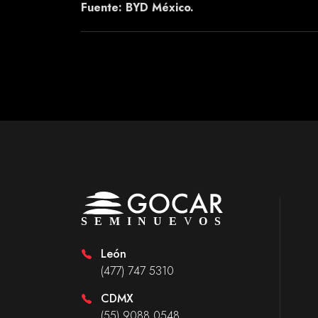
Fuente: BYD México.
León
(477) 747 5310
CDMX
(55) 9088 0548