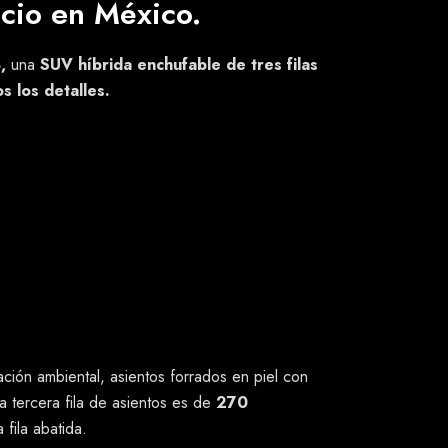
cio en México.
8,
una
SUV híbrida enchufable de tres filas
s los detalles.
de 2.95 metros, destaca por incorporar el más
n tecnología LED.
 trasera que le agrega deportividad a todo el
ión adaptativa
denominada DiSus.
tacto. Detrás del volante se encuentra una pantalla
n a través de una
pantalla central de 15.6
ción ambiental, asientos forrados en piel con
la tercera fila de asientos es de
270
 fila abatida.